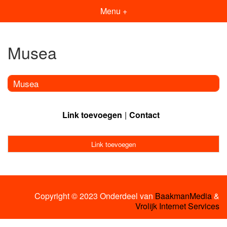
Menu +
Musea
Musea
Link toevoegen
Contact
Link toevoegen
Copyright © 2023 Onderdeel van
BaakmanMedia
&
Vrolijk Internet Services