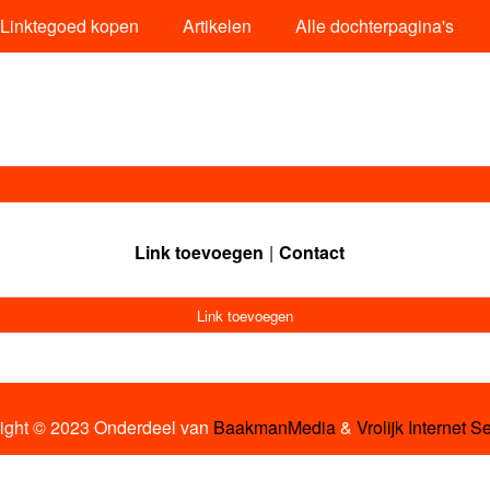
Linktegoed kopen
Artikelen
Alle dochterpagina's
Link toevoegen
Contact
Link toevoegen
ight © 2023 Onderdeel van
BaakmanMedia
&
Vrolijk Internet S