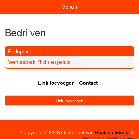
Menu +
Bedrijven
Bedrijven
Verhuurbedrijf licht en geluid
Link toevoegen
Contact
Link toevoegen
Copyright © 2023 Onderdeel van
BaakmanMedia
&
Vrolijk Internet Services